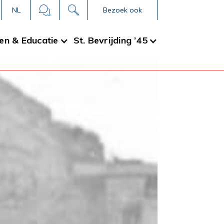
NL
Bezoek ook
en & Educatie
St. Bevrijding ’45