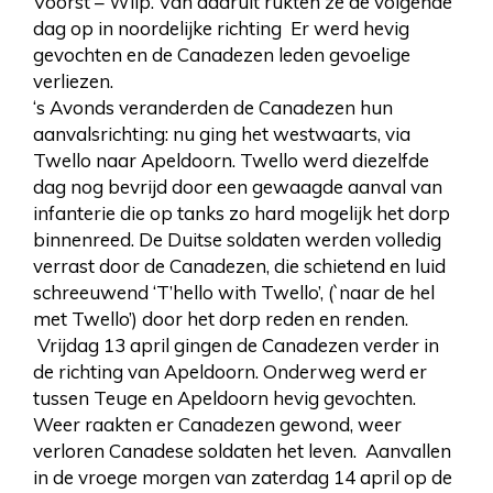
Voorst – Wilp. Van daaruit rukten ze de volgende
dag op in noordelijke richting Er werd hevig
gevochten en de Canadezen leden gevoelige
verliezen.
‘s Avonds veranderden de Canadezen hun
aanvalsrichting: nu ging het westwaarts, via
Twello naar Apeldoorn. Twello werd diezelfde
dag nog bevrijd door een gewaagde aanval van
infanterie die op tanks zo hard mogelijk het dorp
binnenreed. De Duitse soldaten werden volledig
verrast door de Canadezen, die schietend en luid
schreeuwend ‘T’hello with Twello’, (`naar de hel
met Twello’) door het dorp reden en renden.
Vrijdag 13 april gingen de Canadezen verder in
de richting van Apeldoorn. Onderweg werd er
tussen Teuge en Apeldoorn hevig gevochten.
Weer raakten er Canadezen gewond, weer
verloren Canadese soldaten het leven. Aanvallen
in de vroege morgen van zaterdag 14 april op de