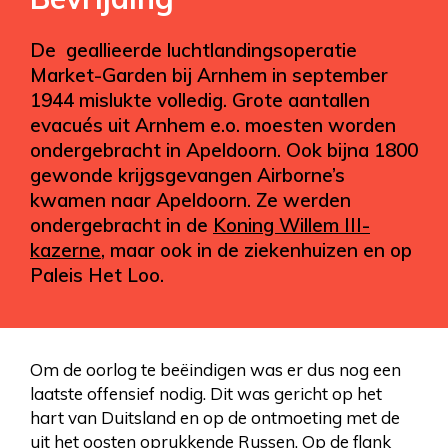
De geallieerde luchtlandingsoperatie
Market-Garden bij Arnhem in september
1944 mislukte volledig. Grote aantallen
evacués uit Arnhem e.o. moesten worden
ondergebracht in Apeldoorn. Ook bijna 1800
gewonde krijgsgevangen Airborne’s
kwamen naar Apeldoorn. Ze werden
ondergebracht in de
Koning Willem III-
kazerne
, maar ook in de ziekenhuizen en op
Paleis Het Loo.
Om de oorlog te beëindigen was er dus nog een
laatste offensief nodig. Dit was gericht op het
hart van Duitsland en op de ontmoeting met de
uit het oosten oprukkende Russen. Op de flank