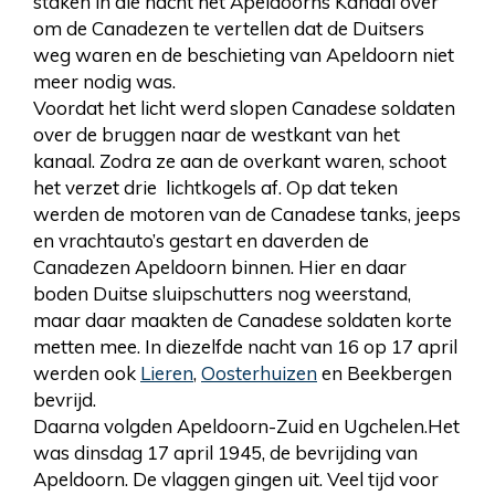
staken in die nacht het Apeldoorns Kanaal over
om de Canadezen te vertellen dat de Duitsers
weg waren en de beschieting van Apeldoorn niet
meer nodig was.
Voordat het licht werd slopen Canadese soldaten
over de bruggen naar de westkant van het
kanaal. Zodra ze aan de overkant waren, schoot
het verzet drie lichtkogels af. Op dat teken
werden de motoren van de Canadese tanks, jeeps
en vrachtauto’s gestart en daverden de
Canadezen Apeldoorn binnen. Hier en daar
boden Duitse sluipschutters nog weerstand,
maar daar maakten de Canadese soldaten korte
metten mee. In diezelfde nacht van 16 op 17 april
werden ook
Lieren
,
Oosterhuizen
en Beekbergen
bevrijd.
Daarna volgden Apeldoorn-Zuid en Ugchelen.Het
was dinsdag 17 april 1945, de bevrijding van
Apeldoorn. De vlaggen gingen uit. Veel tijd voor