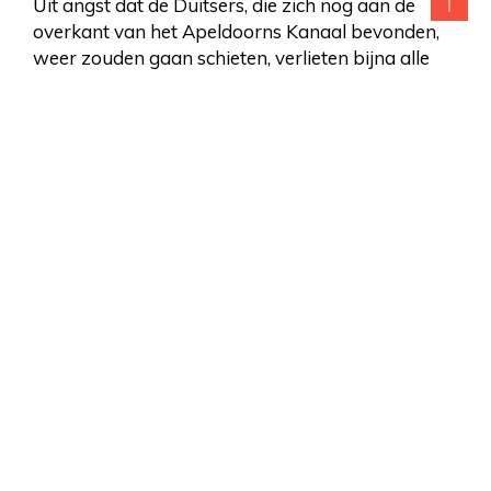
Uit angst dat de Duitsers, die zich nog aan de
overkant van het Apeldoorns Kanaal bevonden,
weer zouden gaan schieten, verlieten bijna alle
burgers uit de twee buurtschappen hun huizen
en vertrokken voor het overgrote deel over het
Anklaarse pad in de richting Nijbroek. Vader en
moeder Dijkhof en de kinderen, inmiddels 11 in
totaal, vertrokken ook in die richting en vonden
tenslotte onderdak in de boerderij van de familie
Leurink aan de Nijbroekseweg. De ouders sliepen
in de boerderij, de kinderen kregen een plaatsje in
de varkensschuur en sliepen op stro. Op 17 april
1945, de dag dat Apeldoorn zelf werd bevrijd,
keerde de familie weer terug naar de eigen
woning. De Canadese soldaten hadden inmiddels
de woning bezet en deden zich tegoed aan de
inhoud van de opgeslagen voorraad weckflessen
De schade aan de woning viel mee. Het dak was
door granaatvuur beschadigd en alle ruiten