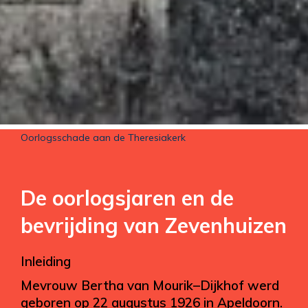
Oorlogsschade aan de Theresiakerk
De oorlogsjaren en de
bevrijding van Zevenhuizen
Inleiding
Mevrouw Bertha van Mourik–Dijkhof werd
geboren op 22 augustus 1926 in Apeldoorn.