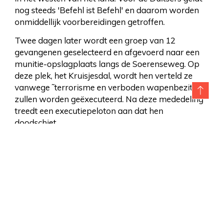
nog steeds 'Befehl ist Befehl' en daarom worden
onmiddellijk voorbereidingen getroffen.
Twee dagen later wordt een groep van 12
gevangenen geselecteerd en afgevoerd naar een
munitie-opslagplaats langs de Soerenseweg. Op
deze plek, het Kruisjesdal, wordt hen verteld ze
vanwege ˜terrorisme en verboden wapenbezit˜
zullen worden geëxecuteerd. Na deze mededeling
treedt een executiepeloton aan dat hen
doodschiet.
David en Johannis Gosker maken deel uit van de
groep van 12. De volgende dag, 13 april, worden
nog eens 4 verzetsstrijders op dezelfde plek
doodgeschoten. David is 66 jaar oud en zijn zoon
Johannis 38. Niemand in Apeldoorn weet wat er
is gebeurd.
Vier dagen later wordt Apeldoorn bevrijd. De