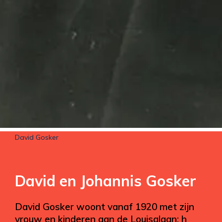
David Gosker
David en Johannis Gosker
David Gosker woont vanaf 1920 met zijn
vrouw en kinderen aan de Louisalaan; h