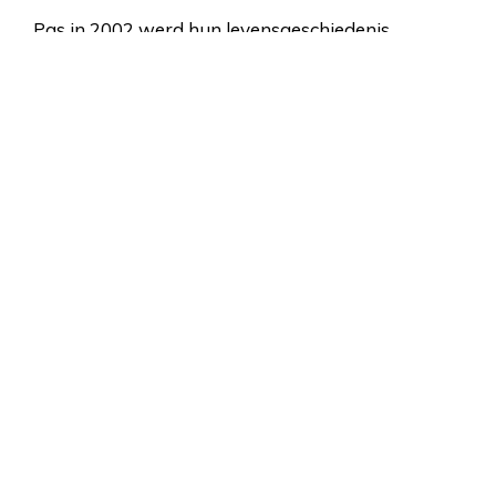
Pas in 2002 werd hun levensgeschiedenis
gereconstrueerd en op 12 en 20 augustus van dat
jaar werden Jacob Wijler en zijn vrouw Elisabeth
naast elkaar herbegraven op het ereveld Loenen.
Grafsteen mevrouw Wijler