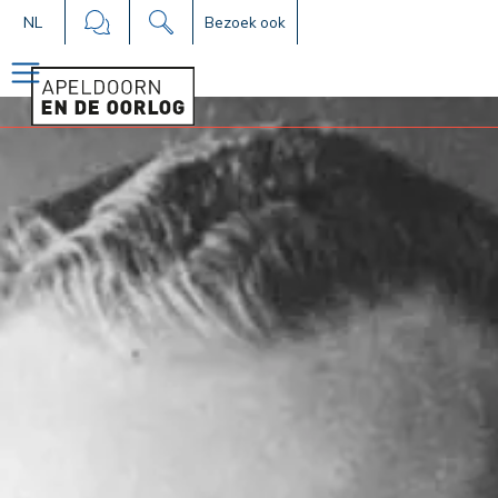
NL
Bezoek ook