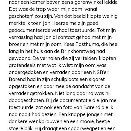
naar een kamer boven een sigarenwinkel leidde.
Dat was de trap waar mijn oom 'vanaf
geschoten' zou zijn. Van dat beeld klopte weinig
merkte ik toen Jan Heerze me zijn goed
gedocumenteerde verhaal toestuurde. Tot mijn
verrassing had Jan al contact gehad met mijn
broer en met mijn oom. Kees Posthuma, die heel
lang in het huis aan de Brinkhorstweg had
gewoond. De verhalen die zij vertelden, klopten
grotendeels met wat ik wist: mijn oom was
ondergedoken en verraden door een NSB’er.
Barend had in zijn schuilplaats een sigaret
opgestoken en daarmee de aandacht van de
verrader getrokken. Niet lang daarna was hij
doodgeschoten. Bij de documentatie die Jan me
toestuurde, zat ook een foto van Barend die ik
nog nooit had gezien. Een knappe jongen met
donkere wenkbrauwen en een mooie, beetje
stoere blik. Hij draagt een spoorwegpet en een