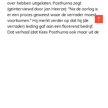
over hebben uitgelaten. Posthuma zegt
(geïnterviewd door Jan Heerze): "Na de oorlog is
er een proces geweest waar de verrader moest
voorkomen." Hij merkt verder op dat hij (de
verrader) leiding gaf aan een florerend bedrijf.
Dat verhaal (dat Kees Posthuma ook maar uit de
derde hand vernam) lijkt niet helemaal te
kloppen, maar er zitten toch twee kernen van
waarheid in: naar het zich laat aanzien is er een
verrader (/verraadster) geweest en de dader gaf
inderdaad leiding aan een grootbedrijf. De vrouw
van Glück maakt er (in brieven die in het dossier
zitten)meermalen melding van dat haar man niet
gemist kan worden in de grote
bouwonderneming met 150 man personeel
waarvan Glück tot aan zijn arrestatie in 1949 de
baas is. Maar belangrijker is de mededeling van
Klaas Algra, adjudant bij de Apeldoornse politie,
d.d. 22 februari 1950: