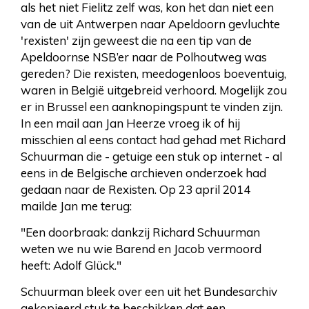
als het niet Fielitz zelf was, kon het dan niet een
van de uit Antwerpen naar Apeldoorn gevluchte
'rexisten' zijn geweest die na een tip van de
Apeldoornse NSB’er naar de Polhoutweg was
gereden? Die rexisten, meedogenloos boeventuig,
waren in België uitgebreid verhoord. Mogelijk zou
er in Brussel een aanknopingspunt te vinden zijn.
In een mail aan Jan Heerze vroeg ik of hij
misschien al eens contact had gehad met Richard
Schuurman die - getuige een stuk op internet - al
eens in de Belgische archieven onderzoek had
gedaan naar de Rexisten. Op 23 april 2014
mailde Jan me terug:
"Een doorbraak: dankzij Richard Schuurman
weten we nu wie Barend en Jacob vermoord
heeft: Adolf Glück."
Schuurman bleek over een uit het Bundesarchiv
gekopieerd stuk te beschikken dat een