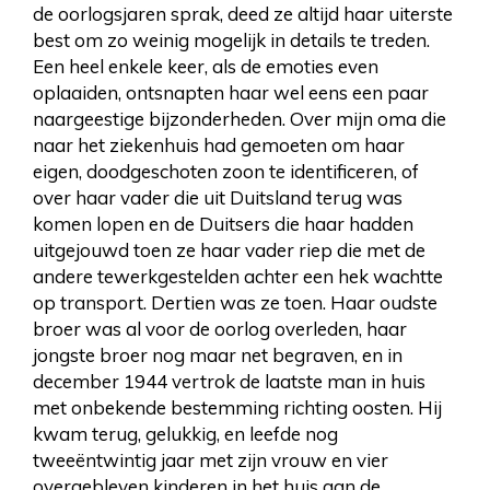
de oorlogsjaren sprak, deed ze altijd haar uiterste
best om zo weinig mogelijk in details te treden.
Een heel enkele keer, als de emoties even
oplaaiden, ontsnapten haar wel eens een paar
naargeestige bijzonderheden. Over mijn oma die
naar het ziekenhuis had gemoeten om haar
eigen, doodgeschoten zoon te identificeren, of
over haar vader die uit Duitsland terug was
komen lopen en de Duitsers die haar hadden
uitgejouwd toen ze haar vader riep die met de
andere tewerkgestelden achter een hek wachtte
op transport. Dertien was ze toen. Haar oudste
broer was al voor de oorlog overleden, haar
jongste broer nog maar net begraven, en in
december 1944 vertrok de laatste man in huis
met onbekende bestemming richting oosten. Hij
kwam terug, gelukkig, en leefde nog
tweeëntwintig jaar met zijn vrouw en vier
overgebleven kinderen in het huis aan de