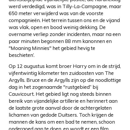
werd verdedigd, was in Tilly-La-Campagne, maar
650 meter verwijderd was van de voorste
compagnieën. Het terrein tussen ons en de vijand
was vlak, open en bood weinig dekking. De
overname verliep zonder incidenten, maar na een
paar minuten begonnen 88 mm kanonnen en
"Moaning Minnies" het gebied hevig te
beschieten’.
Op 12 augustus komt broer Harry om in de strijd,
vijfentwintig kilometer ten zuidoosten van The
Argylls. Bruce en de Argylls zijn op die noodlottige
dag in het zogenaamde "rustgebied” bij
Cauvicourt. Het gebied ligt nog steeds binnen
bereik van vijandelijke artillerie en herinnert aan
de laatste grote aanval door de achtergelaten
lichamen van gedode Duitsers. Toch krijgen de
mannen de kans om een bad te nemen, schoon
ondergoed aan te doen, en wordt er een film