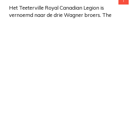
Het Teeterville Royal Canadian Legion is
vernoemd naar de drie Wagner broers. The
Wagner Brothers van Teeterville
Het Memorial Cross, ook wel het Silver Cross
genoemd, wordt op 1 december 1919 voor het
eerst goedgekeurd als aandenken aan persoonlijk
verlies en opoffering van de kant van weduwen
en moeders van Canadese zeelieden, vliegeniers
en soldaten die stierven voor hun land tijdens de
oorlog. Het wordt uitgereikt aan elke Canadese
moeder die een kind verloor in de oorlog. Het
emotionele gewicht van het dragen van die ene
medaille moet ongelooflijk moeilijk zijn geweest.
Sommige moeders uit Norfolk hebben echter het
gewicht van twee Zilveren Kruisen doorstaan ter
nagedachtenis aan twee zonen die in de oorlog
zijn gesneuveld: Stanley en Percie Anderson,
Rockford Road: zonen Lloyd en Allan Leonard en