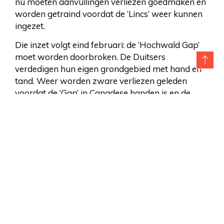
nu moeten aanvullingen verliezen goedmaken en
worden getraind voordat de ‘Lincs’ weer kunnen
ingezet.
Die inzet volgt eind februari: de ‘Hochwald Gap’
moet worden doorbroken. De Duitsers
verdedigen hun eigen grondgebied met hand en
tand. Weer worden zware verliezen geleden
voordat de ‘Gap’ in Canadese handen is en de
opmars kan worden voortgezet.
In maart krijgt het bataljon even rust en Loren
brengt een paar verlofdagen door in Brussel.
Daarna volgt er begin april inzet in Nederland bij
het Twentekanaal. De krijgskansen beginnen te
keren en de Duitsers trekken terug.
Op 7 april wordt de opmars naar Oldenburg
ingezet. Op weg daarheen, in de omgeving van
Werlte, stuiten de Canadezen weer op hevige