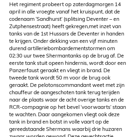
Het regiment probeert op zaterdagmorgen 14
april in alle vroegte vanaf het kruispunt, dat de
codenaam ‘Sandhurst’ (splitsing Deventer – en
Zutphensestraat) heeft gekregen,met inzet van
tanks van de 1st Hussars de Deventer in handen
te krijgen. Onder dekking van een vijf minuten
durend artilleriebombardementstormen om
02:30 uur twee Shermantanks op de brug af. De
eerste tank stuit opeen hindernis, wordt door een
Panzerfaust geraakt en vliegt in brand. De
tweede tank wordt 50 m voor de brug ook
geraakt. De pelotonscommandant weet met zijn
chauffeur de aangeschoten tank terug terijden
naar de plaats waar de acht overige tanks en de
RCR-compagnie op het bevel ‘voorwaarts’ staan
te wachten. Daar aangekomen vliegt ook deze
tank in brand en botst in volle vaart op de
gereedstaande Shermans waarbij drie huzaren
zwaar worden gewond. Deze gevechtsactie