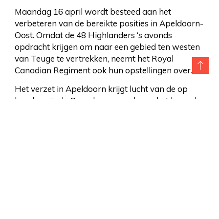
Maandag 16 april wordt besteed aan het
verbeteren van de bereikte posities in Apeldoorn-
Oost. Omdat de 48 Highlanders ‘s avonds
opdracht krijgen om naar een gebied ten westen
van Teuge te vertrekken, neemt het Royal
Canadian Regiment ook hun opstellingen over.
Het verzet in Apeldoorn krijgt lucht van de op
handen zijnde Canadese aanval over het kanaal
en de artilleriebeschieting die daaraan vooraf zal
gaan. De Duitsers geven inmiddels de verdediging
van Apeldoorn op en trekken weg naar het
westen om niet afgesneden te worden door de
succesvolle Canadese aanval, die vanuit de
omgeving Arnhem naar het noorden is ingezet.
Eén van de verzetsleiders, Gijs Numan, besluit
contact te zoeken met de Canadezen om hen
duidelijk te maken dat er geen Duits verzet van
betekenis valt te verwachten en dat een