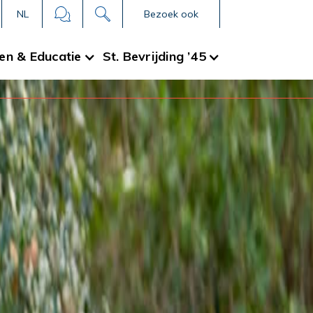
NL
Bezoek ook
en & Educatie
St. Bevrijding ’45