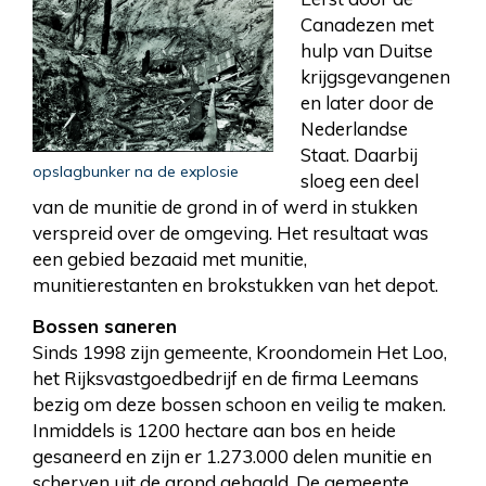
Canadezen met
hulp van Duitse
krijgsgevangenen
en later door de
Nederlandse
Staat. Daarbij
opslagbunker na de explosie
sloeg een deel
van de munitie de grond in of werd in stukken
verspreid over de omgeving. Het resultaat was
een gebied bezaaid met munitie,
munitierestanten en brokstukken van het depot.
Bossen saneren
Sinds 1998 zijn gemeente, Kroondomein Het Loo,
het Rijksvastgoedbedrijf en de firma Leemans
bezig om deze bossen schoon en veilig te maken.
Inmiddels is 1200 hectare aan bos en heide
gesaneerd en zijn er 1.273.000 delen munitie en
scherven uit de grond gehaald. De gemeente