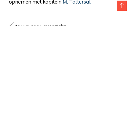
opnemen met kapitein
M. Tattersal.
terug naar overzicht
Colofon
Cookies & Privacy
Proclaimer