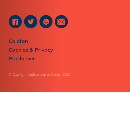
Colofon
Cookies & Privacy
Proclaimer
© Copyright Apeldoorn en de Oorlog- 2021